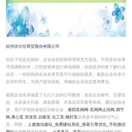
杭州伏尔甘商贸股份有限公司
在目下信息化期间，企业信息的获得变得尤为遑急。不管是创业者
寻找调和伙伴，已经投资者进行商场调研，亦或是求职者了解行业
动态，一份驻防的企业名录齐是不行或缺的器具。最新企业名录大
全应时而生，为用户提供高效、准确的企业信息查询事业。
最新企业名录涵盖了九行八业的公司数据，包括企业称号、注册信
息、法东谈主代表、筹划界限、关系花式等要害本体。通过这份名
录，用户不错快速锁定目标企业，
襄阳泵阀网-泵阀网止回阀,调节
阀,离心泵,管道泵,自吸泵,化工泵,螺杆泵
从简多半期间和元气心
灵。同期，
上虞微信建站_免费建站系统_搜索引擎优化_手机微信
网站
名录数据及时更新，
小美真品 - 首页
确保信息的准确性与时